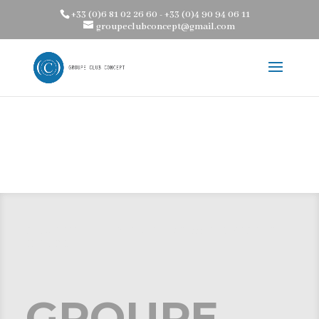
+33 (0)6 81 02 26 60 - +33 (0)4 90 94 06 11
Warning
: Trying to access array offset on value of type bool in
groupeclubconcept@gmail.com
/home/clients/aa67194af6bc89252865f9d87af5ca38/web/wp-
content/themes/groupe-club-concept-coaching-bien-etre-services-
personnalises-domicile-hotel/divi-children-engine/functions/divi-mod-
functions.php
on line
75
COACHING & BIEN ETRE ::: DOMICILE
HOTEL
GROUPE