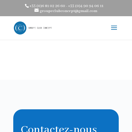
+33 (0)6 81 02 26 60 - +33 (0)4 90 94 06 11
Warning
: Trying to access array offset on value of type bool in
groupeclubconcept@gmail.com
/home/clients/aa67194af6bc89252865f9d87af5ca38/web/wp-
content/themes/groupe-club-concept-coaching-bien-etre-services-
personnalises-domicile-hotel/divi-children-engine/functions/divi-mod-
functions.php
on line
75
Contactez-nous