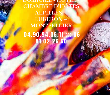
DOMICILE • HÔTEL •
CHAMBRE D’HÔTES
ALPILLES –
LUBERON –
MONTPELLIER
04.90.94.06.11 ::: 06
81 02 26 60