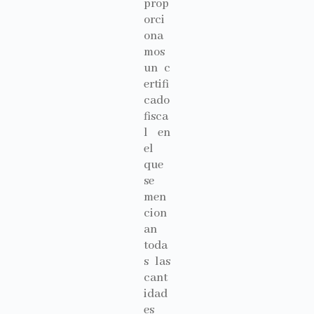
prop
orci
ona
mos
un
c
ertifi
cado
fisca
l
en
el
que
se
men
cion
an
toda
s las
cant
idad
es