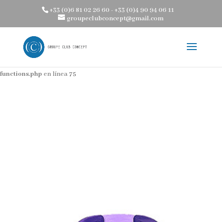
+33 (0)6 81 02 26 60 - +33 (0)4 90 94 06 11
Advertencia
Intentando acceder al offset de un array sobre un valor de
groupeclubconcept@gmail.com
tipo bool en
/home/clients/aa67194af6bc89252865f9d87af5ca38/web/wp-
content/themes/groupe-club-concept-coaching-bien-etre-services-
personnalises-domicile-hotel/divi-children-engine/functions/divi-mod-
functions.php
en línea
75