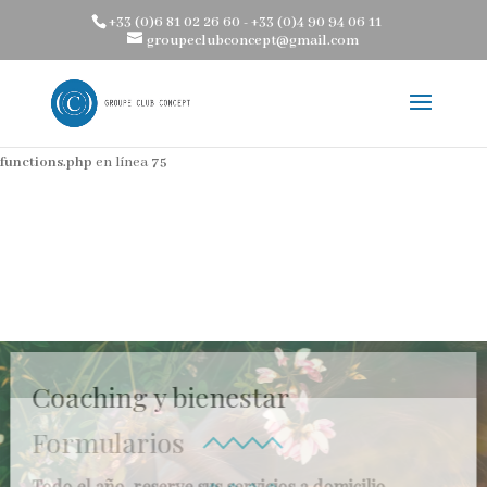
+33 (0)6 81 02 26 60 - +33 (0)4 90 94 06 11
Advertencia
Intentando acceder al offset de un array sobre un valor de
groupeclubconcept@gmail.com
tipo bool en
/home/clients/aa67194af6bc89252865f9d87af5ca38/web/wp-
content/themes/groupe-club-concept-coaching-bien-etre-services-
personnalises-domicile-hotel/divi-children-engine/functions/divi-mod-
functions.php
en línea
75
Formularios