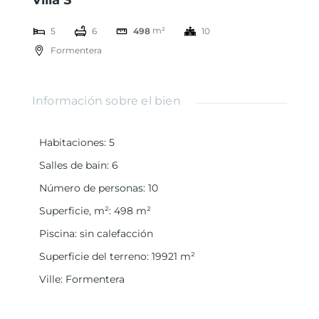
Villa S
m²
5
6
10
498
Formentera
Información sobre el bien
Habitaciones
:
5
Salles de bain
:
6
Número de personas
:
10
Superficie, m²
:
498
m²
Piscina
:
sin calefacción
Superficie del terreno
:
19921
m²
Ville
:
Formentera