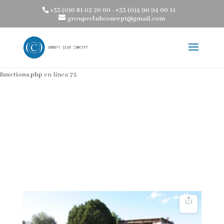
+33 (0)6 81 02 26 60 - +33 (0)4 90 94 06 11
Advertencia
Intentando acceder al offset de un array sobre un valor de
groupeclubconcept@gmail.com
tipo bool en
/home/clients/aa67194af6bc89252865f9d87af5ca38/web/wp-
content/themes/groupe-club-concept-coaching-bien-etre-services-
personnalises-domicile-hotel/divi-children-engine/functions/divi-mod-
functions.php
en línea
75